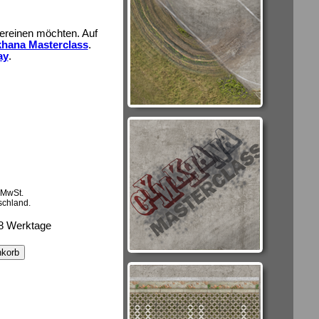
vereinen möchten. Auf
hana Masterclass
.
ay
.
 MwSt.
schland.
6-8 Werktage