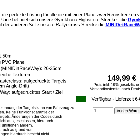
 die perfekte Lösung für alle die mit einer Plane zwei Rennstrecken 
r Plane befindet sich unsere Gymkhana Highscore Strecke - die
Gymk
f der anderen Seite unsere Rallyecross Strecke die
MINIDirtRaceW
1,50m
0g PVC Plane
e (MINIDirtRaceWay): 26-35cm
reiche Texturen
149,99 €
terclass: aufgedruckte Targets
Preis inkl. 19% gesetzliche
em Angle-Drift)
Versandkostenfrei nach Deut
ay: aufgedrucktes Start / Ziel
Verfügbar - Lieferzeit 
rkennung der Targets kann von Fahrzeug zu
en. Keine Funktionsgarantie der
argets. Änderungen der Codes durch
icht ausgeschlossen, hierdurch
 Funktionen ändern.
pruch aufgrund von
ngen hierdurch besteht nicht.