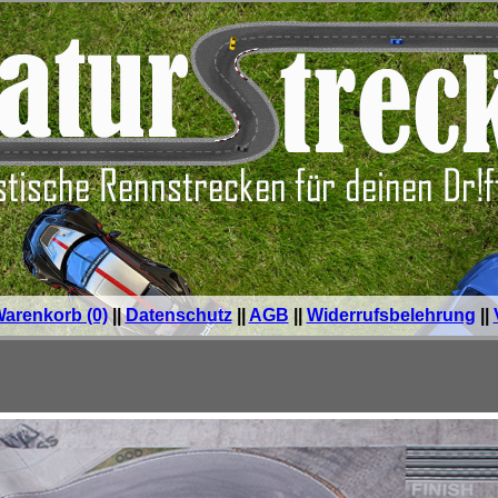
arenkorb (0)
||
Datenschutz
||
AGB
||
Widerrufsbelehrung
||