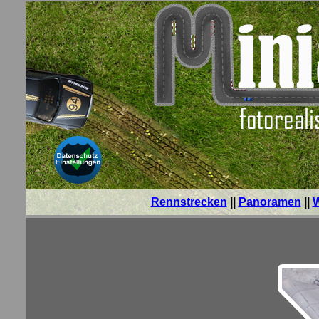
Rennstrecken
||
Panoramen
||
W