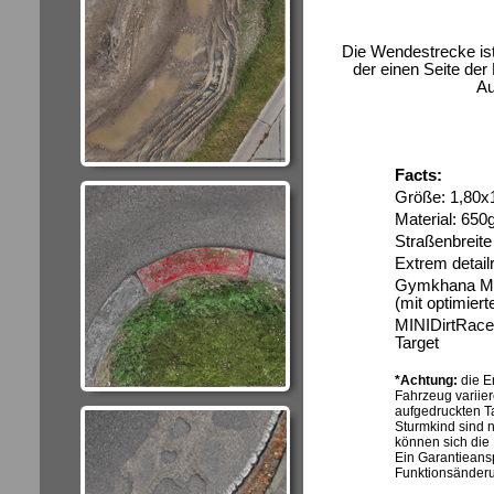
Die Wendestrecke ist
der einen Seite de
Au
Facts:
Größe: 1,80x
Material: 65
Straßenbreit
Extrem detail
Gymkhana Mas
(mit optimiert
MINIDirtRaceW
Target
*Achtung:
die E
Fahrzeug variier
aufgedruckten T
Sturmkind sind n
können sich die
Ein Garantieans
Funktionsänderu