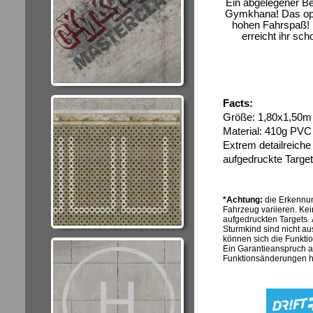
Ein abgelegener Be
Gymkhana! Das opti
hohen Fahrspaß! 
erreicht ihr sc
Facts:
Größe: 1,80x1,50m
Material: 410g PVC
Extrem detailreiche
aufgedruckte Target
*Achtung:
die Erkennun
Fahrzeug variieren. Kei
aufgedruckten Targets
Sturmkind sind nicht a
können sich die Funkti
Ein Garantieanspruch 
Funktionsänderungen hi