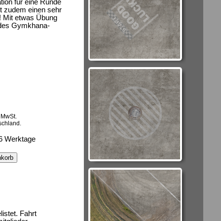
tion für eine Runde
et zudem einen sehr
! Mit etwas Übung
ze des Gymkhana-
e MwSt.
schland.
4-6 Werktage
istet. Fahrt