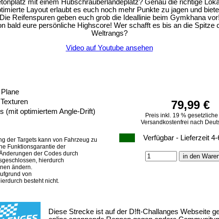
tonplatz mit einem Hubschrauberlandeplatz? Genau die richtige Loka
mierte Layout erlaubt es euch noch mehr Punkte zu jagen und biet
Die Reifenspuren geben euch grob die Ideallinie beim Gymkhana vor
hon bald eure persönliche Highscore! Wer schafft es bis an die Spit
Weltrangs?
Video auf Youtube ansehen
 Plane
 Texturen
79,99 €
s (mit optimiertem Angle-Drift)
Preis inkl. 19 % gesetzlich
Versandkostenfrei nach Deut
Verfügbar - Lieferzeit 
g der Targets kann von Fahrzeug zu
ne Funktionsgarantie der
. Änderungen der Codes durch
usgeschlossen, hierdurch
onen ändern.
aufgrund von
erdurch besteht nicht.
Diese Strecke ist auf der D!ft-Challanges Webseite gel