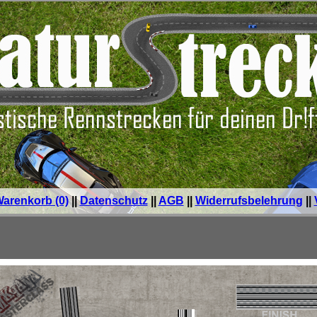
arenkorb (0)
||
Datenschutz
||
AGB
||
Widerrufsbelehrung
||