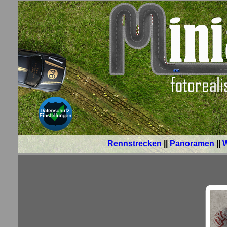
Rennstrecken
||
Panoramen
||
W